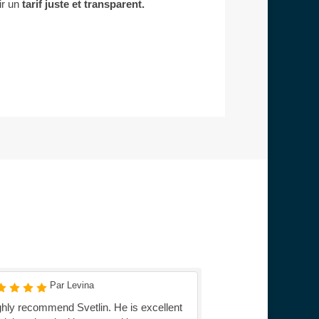
ir un
tarif juste et transparent.
Par Levina
Par M
ighly recommend Svetlin. He is excellent
Intervention très eff