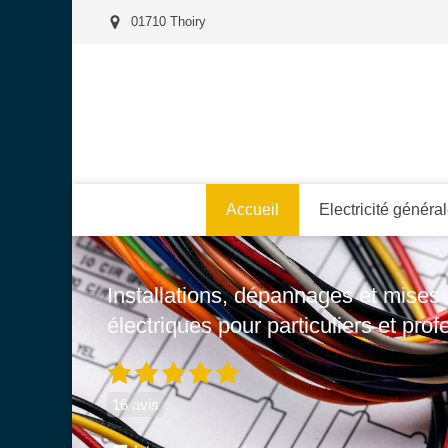
01710 Thoiry
Accueil
Electricité généra
Installations, dépannages et mise
électriques pour particuliers et prof
16 avis