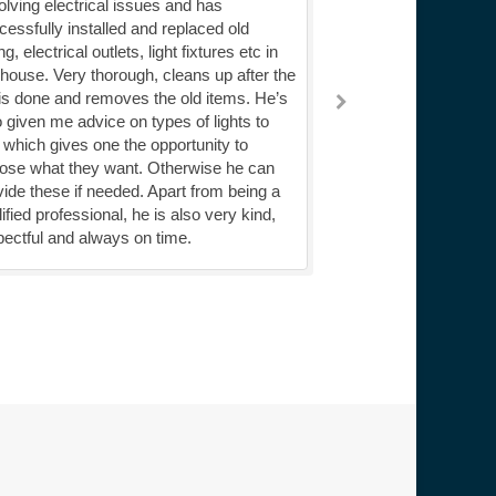
solving electrical issues and has
panne résolue ! M. S
cessfully installed and replaced old
ponctuel serviable e
ng, electrical outlets, light fixtures etc in
recommande chale
house. Very thorough, cleans up after the
 is done and removes the old items. He’s
o given me advice on types of lights to
 which gives one the opportunity to
ose what they want. Otherwise he can
vide these if needed. Apart from being a
ified professional, he is also very kind,
pectful and always on time.