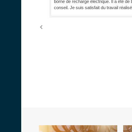
avail soigné. Je
borne de recharge électrique. Il a été de
vetlin a pu
conseil. Je suis satisfait du travail réalisé
'installations
chez moi, grâce à sa
 sa persévérance!