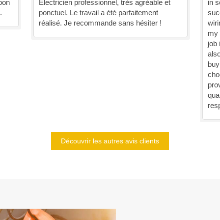
 bon
Électricien professionnel, très agréable et
in 
.
ponctuel. Le travail a été parfaitement
suc
réalisé. Je recommande sans hésiter !
wiri
my 
job
als
buy
cho
pro
qual
res
Découvrir les autres avis clients