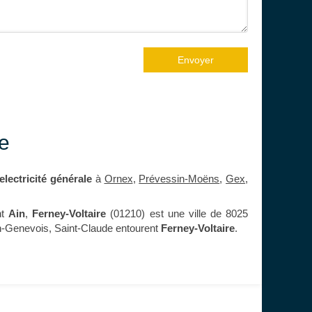
Envoyer
re
electricité générale
à
Ornex
,
Prévessin-Moëns
,
Gex
,
nt
Ain
,
Ferney-Voltaire
(01210) est une ville de 8025
en-Genevois, Saint-Claude entourent
Ferney-Voltaire
.