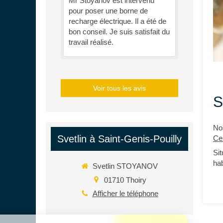
Mr Stoyanov est intervenu
pour poser une borne de
recharge électrique. Il a été de
bon conseil. Je suis satisfait du
travail réalisé.
Voir tous les avis
S
No
Svetlin à Saint-Genis-Pouilly
Ce
Si
ha
Svetlin STOYANOV
01710
Thoiry
Afficher le téléphone