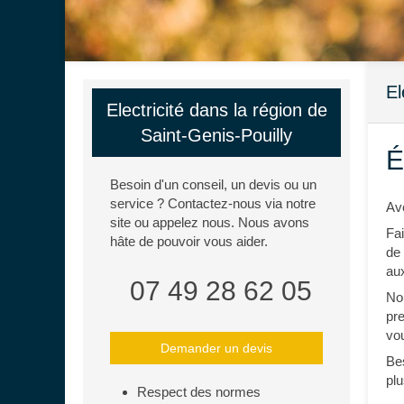
El
Electricité dans la région de
Saint-Genis-Pouilly
É
Besoin d'un conseil, un devis ou un
service ? Contactez-nous via notre
Av
site ou appelez nous. Nous avons
Fai
hâte de pouvoir vous aider.
de 
au
07 49 28 62 05
No
pre
vou
Demander un devis
Be
plu
Respect des normes